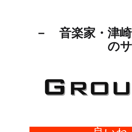
－ 音楽家・津
の